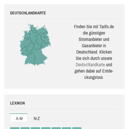
DEUTSCHLANDKARTE
Finden Sie mit Tarifo.de
die güns­ti­gen
Stromanbieter und
Gasanbieter in
Deutschland. Klicken
Sie sich durch unsere
Deutsch­land­karte
und
gehen dabei auf Ent­de­
ckungs­tour.
LEXIKON
A-M
N-Z