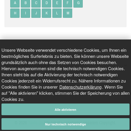
A
B
C
D
E
F
G
H
I
J
K
L
M
Unsere Webseite verwendet verschiedene Cookies, um Ihnen ein
bestmögliches Surferlebnis zu bieten. Sie können unsere Webseite
grundsätzlich auch ohne das Setzen von Cookies besuchen.
GEPRÜFT UND ZERTIFIZIERT
Hiervon ausgenommen sind die technisch notwendigen Cookies.
Ihnen steht bis auf die Aktivierung der technisch notwendigen
Cookies jederzeit ein Widerrufsrecht zu. Nähere Informationen zu
AKTUELLE NACHRICHTEN
Cookies finden Sie in unserer
Datenschutzerklärung
. Wenn Sie
auf "Alle aktivieren" klicken, stimmen Sie der Speicherung von allen
TARIFO.DE
Cookies zu.
Alle aktivieren
© 2026
Tarifo.de
Alle Inhalte unterliegen unserem Copyright.
Nur technisch notwendige