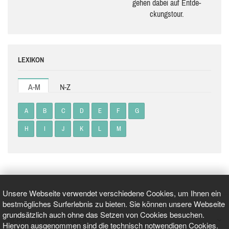
gehen dabei auf Ent­de­
ckungs­tour.
LEXIKON
A-M
N-Z
A
B
C
D
E
F
G
H
I
J
K
L
M
Unsere Webseite verwendet verschiedene Cookies, um Ihnen ein
bestmögliches Surferlebnis zu bieten. Sie können unsere Webseite
grundsätzlich auch ohne das Setzen von Cookies besuchen.
GEPRÜFT UND ZERTIFIZIERT
Hiervon ausgenommen sind die technisch notwendigen Cookies.