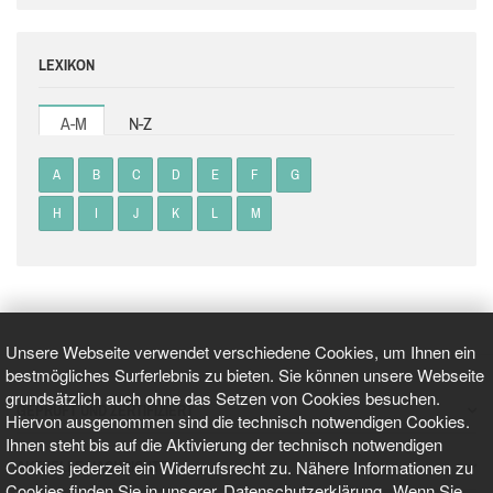
LEXIKON
A-M
N-Z
A
B
C
D
E
F
G
H
I
J
K
L
M
Unsere Webseite verwendet verschiedene Cookies, um Ihnen ein
bestmögliches Surferlebnis zu bieten. Sie können unsere Webseite
grundsätzlich auch ohne das Setzen von Cookies besuchen.
GEPRÜFT UND ZERTIFIZIERT
Hiervon ausgenommen sind die technisch notwendigen Cookies.
Ihnen steht bis auf die Aktivierung der technisch notwendigen
Cookies jederzeit ein Widerrufsrecht zu. Nähere Informationen zu
AKTUELLE NACHRICHTEN
Cookies finden Sie in unserer
Datenschutzerklärung
. Wenn Sie