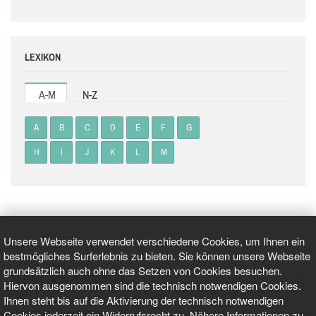
LEXIKON
A-M
N-Z
A
B
C
D
E
F
G
H
I
J
K
L
M
Unsere Webseite verwendet verschiedene Cookies, um Ihnen ein
bestmögliches Surferlebnis zu bieten. Sie können unsere Webseite
grundsätzlich auch ohne das Setzen von Cookies besuchen.
GEPRÜFT UND ZERTIFIZIERT
Hiervon ausgenommen sind die technisch notwendigen Cookies.
Ihnen steht bis auf die Aktivierung der technisch notwendigen
Cookies jederzeit ein Widerrufsrecht zu. Nähere Informationen zu
AKTUELLE NACHRICHTEN