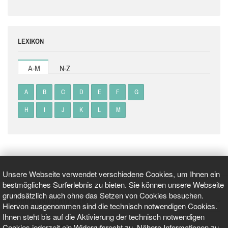
LEXIKON
A-M
N-Z
A
B
C
D
E
F
G
H
I
J
K
L
M
Unsere Webseite verwendet verschiedene Cookies, um Ihnen ein
bestmögliches Surferlebnis zu bieten. Sie können unsere Webseite
grundsätzlich auch ohne das Setzen von Cookies besuchen.
GEPRÜFT UND ZERTIFIZIERT
Hiervon ausgenommen sind die technisch notwendigen Cookies.
Ihnen steht bis auf die Aktivierung der technisch notwendigen
Cookies jederzeit ein Widerrufsrecht zu. Nähere Informationen zu
AKTUELLE NACHRICHTEN