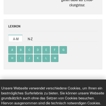
ckungs­tour.
LEXIKON
A-M
N-Z
A
B
C
D
E
F
G
H
I
J
K
L
M
Unsere Webseite verwendet verschiedene Cookies, um Ihnen ein
bestmögliches Surferlebnis zu bieten. Sie können unsere Webseite
grundsätzlich auch ohne das Setzen von Cookies besuchen.
GEPRÜFT UND ZERTIFIZIERT
Hiervon ausgenommen sind die technisch notwendigen Cookies.