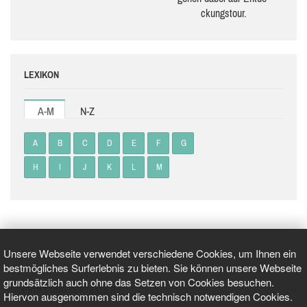
ckungs­tour.
LEXIKON
A-M
N-Z
A
B
C
D
E
F
G
H
I
J
K
L
M
Unsere Webseite verwendet verschiedene Cookies, um Ihnen ein
bestmögliches Surferlebnis zu bieten. Sie können unsere Webseite
grundsätzlich auch ohne das Setzen von Cookies besuchen.
GEPRÜFT UND ZERTIFIZIERT
Hiervon ausgenommen sind die technisch notwendigen Cookies.