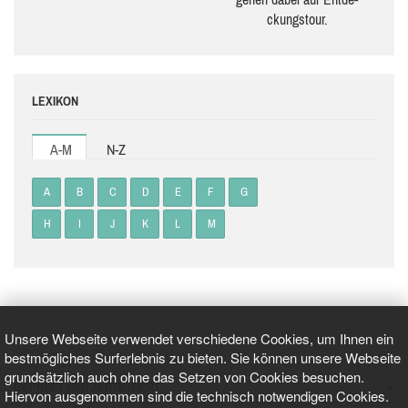
ckungs­tour.
LEXIKON
A-M
N-Z
A
B
C
D
E
F
G
H
I
J
K
L
M
Unsere Webseite verwendet verschiedene Cookies, um Ihnen ein
bestmögliches Surferlebnis zu bieten. Sie können unsere Webseite
grundsätzlich auch ohne das Setzen von Cookies besuchen.
GEPRÜFT UND ZERTIFIZIERT
Hiervon ausgenommen sind die technisch notwendigen Cookies.