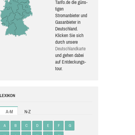
Tarifo.de die güns­
ti­gen
Stromanbieter und
Gasanbieter in
Deutschland.
Klicken Sie sich
durch unsere
Deutsch­land­karte
und gehen dabei
auf Ent­de­ckungs­
tour.
LEXIKON
A-M
N-Z
A
B
C
D
E
F
G