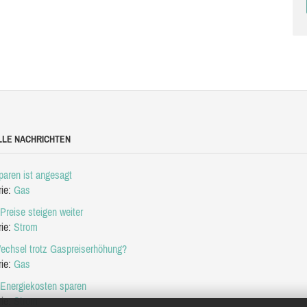
LLE NACHRICHTEN
aren ist angesagt
rie:
Gas
Preise steigen weiter
rie:
Strom
echsel trotz Gaspreiserhöhung?
rie:
Gas
 Energiekosten sparen
rie:
Strom