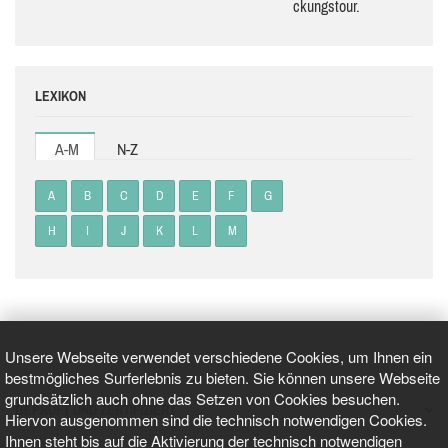
ckungs­tour.
LEXIKON
A-M
N-Z
A
B
C
D
E
F
G
H
I
J
K
L
M
Unsere Webseite verwendet verschiedene Cookies, um Ihnen ein
bestmögliches Surferlebnis zu bieten. Sie können unsere Webseite
grundsätzlich auch ohne das Setzen von Cookies besuchen.
GEPRÜFT UND ZERTIFIZIERT
Hiervon ausgenommen sind die technisch notwendigen Cookies.
Ihnen steht bis auf die Aktivierung der technisch notwendigen