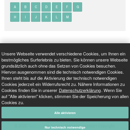
A
B
C
D
E
F
G
H
I
J
K
L
M
Unsere Webseite verwendet verschiedene Cookies, um Ihnen ein
bestmögliches Surferlebnis zu bieten. Sie können unsere Webseite
grundsätzlich auch ohne das Setzen von Cookies besuchen.
GEPRÜFT UND ZERTIFIZIERT
Hiervon ausgenommen sind die technisch notwendigen Cookies.
Ihnen steht bis auf die Aktivierung der technisch notwendigen
Cookies jederzeit ein Widerrufsrecht zu. Nähere Informationen zu
AKTUELLE NACHRICHTEN
Cookies finden Sie in unserer
Datenschutzerklärung
. Wenn Sie
auf "Alle aktivieren" klicken, stimmen Sie der Speicherung von allen
TARIFO.DE
Cookies zu.
Alle aktivieren
© 2026
Tarifo.de
Alle Inhalte unterliegen unserem Copyright.
Nur technisch notwendige