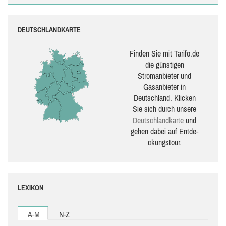
DEUTSCHLANDKARTE
Finden Sie mit Tarifo.de
die güns­ti­gen
Stromanbieter und
Gasanbieter in
Deutschland. Klicken
Sie sich durch unsere
Deutsch­land­karte
und
gehen dabei auf Ent­de­
ckungs­tour.
LEXIKON
A-M
N-Z