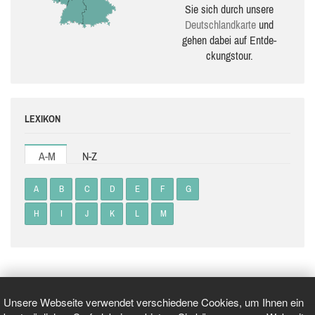
Sie sich durch unsere
Deutsch­land­karte
und
gehen dabei auf Ent­de­
ckungs­tour.
LEXIKON
A-M
N-Z
A
B
C
D
E
F
G
H
I
J
K
L
M
Unsere Webseite verwendet verschiedene Cookies, um Ihnen ein