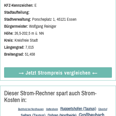
KFZ-Kennzeichen:
E
Stadtaufteilung:
Stadtverwaltung:
Porscheplatz 1, 45121 Essen
Bürgermeister:
Wolfgang Reiniger
Höhe:
26,5-202,5 m ü. NN
Kreis:
Kreisfreie Stadt
Längengrad:
7,015
Breitengrad:
51,458
→ Jetzt
Strompreis vergleichen
←
Dieser Strom-Rechner spart auch Strom-
Kosten in:
Ruppertshofen (Taunus)
Buchholz bei Nordhausen
Hattersheim
Eibenhof
Großheubach
Selters (Taunus)
Dohren (Nordheide)