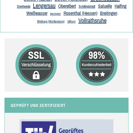
Lengersau
Oberelbert
Satuelle
Halfing
Drentwede
Schillingstedt
Weißwasser
Rosenthal (Hessen)
Breitingen
Ispringen
Vollrathsruhe
Wildberg (Württemberg)
Gifhorn
GEPRÜFT UND ZERTIFIZIERT