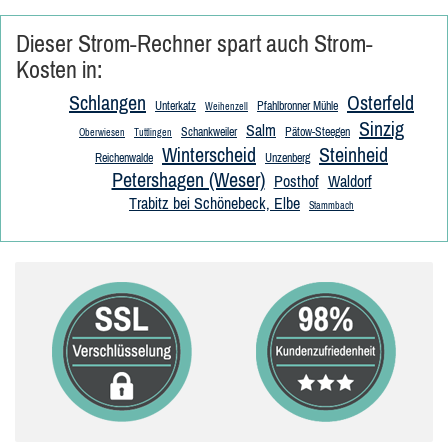
Dieser Strom-Rechner spart auch Strom-
Kosten in:
Schlangen
Osterfeld
Unterkatz
Pfahlbronner Mühle
Weihenzell
Sinzig
Salm
Schankweiler
Pätow-Steegen
Oberwiesen
Tuttlingen
Winterscheid
Steinheid
Reichenwalde
Unzenberg
Petershagen (Weser)
Posthof
Waldorf
Trabitz bei Schönebeck, Elbe
Stammbach