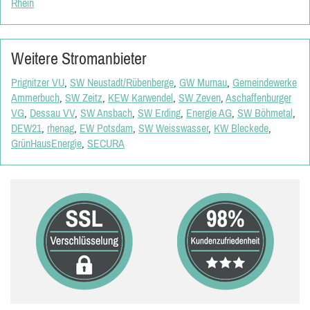
Rhein
Weitere Stromanbieter
Prignitzer VU
,
SW Neustadt/Rübenberge
,
GW Murnau
,
Gemeindewerke
Ammerbuch
,
SW Zeitz
,
KEW Karwendel
,
SW Zeven
,
Aschaffenburger
VG
,
Dessau VV
,
SW Ansbach
,
SW Erding
,
Energie AG
,
SW Böhmetal
,
DEW21
,
rhenag
,
EW Potsdam
,
SW Weisswasser
,
KW Bleckede
,
GrünHausEnergie
,
SECURA