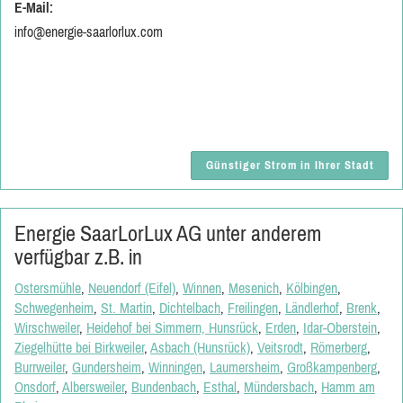
E-Mail:
info@energie-saarlorlux.com
Günstiger Strom in Ihrer Stadt
Energie SaarLorLux AG unter anderem
verfügbar z.B. in
Ostersmühle
,
Neuendorf (Eifel)
,
Winnen
,
Mesenich
,
Kölbingen
,
Schwegenheim
,
St. Martin
,
Dichtelbach
,
Freilingen
,
Ländlerhof
,
Brenk
,
Wirschweiler
,
Heidehof bei Simmern, Hunsrück
,
Erden
,
Idar-Oberstein
,
Ziegelhütte bei Birkweiler
,
Asbach (Hunsrück)
,
Veitsrodt
,
Römerberg
,
Burrweiler
,
Gundersheim
,
Winningen
,
Laumersheim
,
Großkampenberg
,
Onsdorf
,
Albersweiler
,
Bundenbach
,
Esthal
,
Mündersbach
,
Hamm am