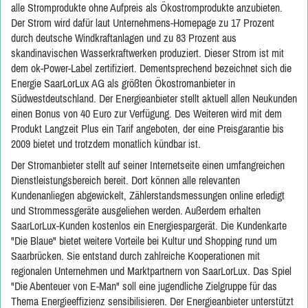
alle Stromprodukte ohne Aufpreis als Ökostromprodukte anzubieten.
Der Strom wird dafür laut Unternehmens-Homepage zu 17 Prozent
durch deutsche Windkraftanlagen und zu 83 Prozent aus
skandinavischen Wasserkraftwerken produziert. Dieser Strom ist mit
dem ok-Power-Label zertifiziert. Dementsprechend bezeichnet sich die
Energie SaarLorLux AG als größten Ökostromanbieter in
Südwestdeutschland. Der Energieanbieter stellt aktuell allen Neukunden
einen Bonus von 40 Euro zur Verfügung. Des Weiteren wird mit dem
Produkt Langzeit Plus ein Tarif angeboten, der eine Preisgarantie bis
2009 bietet und trotzdem monatlich kündbar ist.
Der Stromanbieter stellt auf seiner Internetseite einen umfangreichen
Dienstleistungsbereich bereit. Dort können alle relevanten
Kundenanliegen abgewickelt, Zählerstandsmessungen online erledigt
und Strommessgeräte ausgeliehen werden. Außerdem erhalten
SaarLorLux-Kunden kostenlos ein Energiespargerät. Die Kundenkarte
"Die Blaue" bietet weitere Vorteile bei Kultur und Shopping rund um
Saarbrücken. Sie entstand durch zahlreiche Kooperationen mit
regionalen Unternehmen und Marktpartnern von SaarLorLux. Das Spiel
"Die Abenteuer von E-Man" soll eine jugendliche Zielgruppe für das
Thema Energieeffizienz sensibilisieren. Der Energieanbieter unterstützt