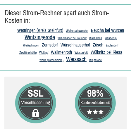
Dieser Strom-Rechner spart auch Strom-
Kosten in:
Wettringen (Kreis Steinfurt)
Beucha bei Wurzen
Wolfertschwenden
Wintzingerode
Wilhelmsdorf bei Pößneck
Wallhalben
Wanderup
Zernsdorf
Würschhauserhof
Züsch
Wutöschingen
Zapfendorf
Wallmenroth
Wülknitz bei Riesa
Zechlinerhütte
Walting
Wiesenfeld
Weissach
Wollin (Vorpommern)
Wingerode