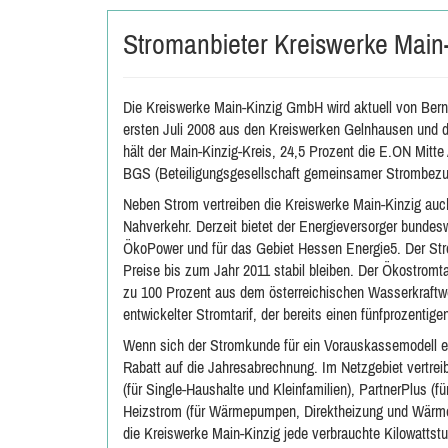
Stromanbieter Kreiswerke Mai
Die Kreiswerke Main-Kinzig GmbH wird aktuell von Bernd
ersten Juli 2008 aus den Kreiswerken Gelnhausen und d
hält der Main-Kinzig-Kreis, 24,5 Prozent die E.ON Mitt
BGS (Beteiligungsgesellschaft gemeinsamer Strombez
Neben Strom vertreiben die Kreiswerke Main-Kinzig auc
Nahverkehr. Derzeit bietet der Energieversorger bundes
ÖkoPower und für das Gebiet Hessen Energie5. Der Strom
Preise bis zum Jahr 2011 stabil bleiben. Der Ökostromt
zu 100 Prozent aus dem österreichischen Wasserkraftwer
entwickelter Stromtarif, der bereits einen fünfprozentige
Wenn sich der Stromkunde für ein Vorauskassemodell e
Rabatt auf die Jahresabrechnung. Im Netzgebiet vertreib
(für Single-Haushalte und Kleinfamilien), PartnerPlus (
Heizstrom (für Wärmepumpen, Direktheizung und Wärme
die Kreiswerke Main-Kinzig jede verbrauchte Kilowattst