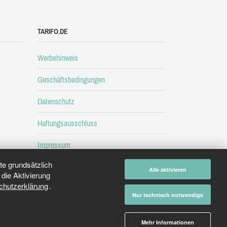
TARIFO.DE
Werbehinweis
Geschäftsbedingungen
Datenschutz
Haftungsausschluss
Impressum
e grundsätzlich
Alle aktivieren
die Aktivierung
chutzerklärung
.
Nur technisch notwendige
Mehr Informationen