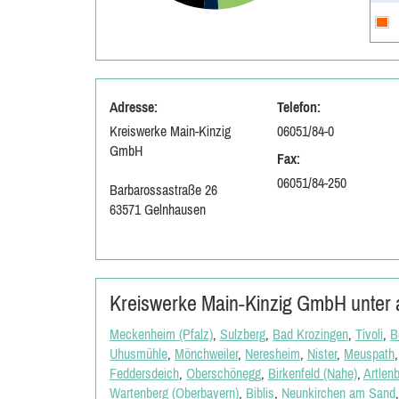
Adresse:
Telefon:
Kreiswerke Main-Kinzig
06051/84-0
GmbH
Fax:
06051/84-250
Barbarossastraße 26
63571 Gelnhausen
Kreiswerke Main-Kinzig GmbH unter a
Meckenheim (Pfalz)
,
Sulzberg
,
Bad Krozingen
,
Tivoli
,
B
Uhusmühle
,
Mönchweiler
,
Neresheim
,
Nister
,
Meuspath
Feddersdeich
,
Oberschönegg
,
Birkenfeld (Nahe)
,
Artlen
Wartenberg (Oberbayern)
,
Biblis
,
Neunkirchen am Sand