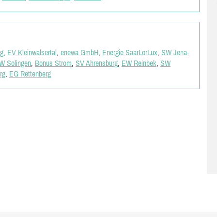
rg
,
EV Kleinwalsertal
,
enewa GmbH
,
Energie SaarLorLux
,
SW Jena-
W Solingen
,
Bonus Strom
,
SV Ahrensburg
,
EW Reinbek
,
SW
rg
,
EG Rettenberg