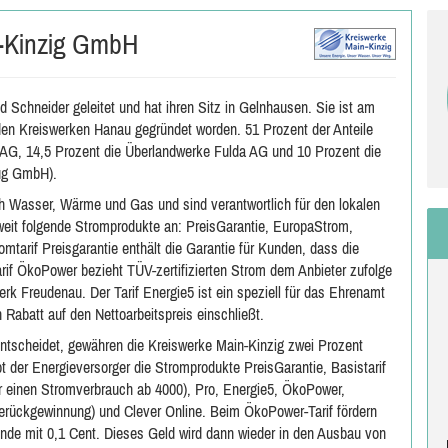
n-Kinzig GmbH
 Schneider geleitet und hat ihren Sitz in Gelnhausen. Sie ist am
en Kreiswerken Hanau gegründet worden. 51 Prozent der Anteile
e AG, 14,5 Prozent die Überlandwerke Fulda AG und 10 Prozent die
ug GmbH).
h Wasser, Wärme und Gas und sind verantwortlich für den lokalen
weit folgende Stromprodukte an: PreisGarantie, EuropaStrom,
tarif Preisgarantie enthält die Garantie für Kunden, dass die
arif ÖkoPower bezieht TÜV-zertifizierten Strom dem Anbieter zufolge
k Freudenau. Der Tarif Energie5 ist ein speziell für das Ehrenamt
n Rabatt auf den Nettoarbeitspreis einschließt.
ntscheidet, gewähren die Kreiswerke Main-Kinzig zwei Prozent
t der Energieversorger die Stromprodukte PreisGarantie, Basistarif
für einen Stromverbrauch ab 4000), Pro, Energie5, ÖkoPower,
rückgewinnung) und Clever Online. Beim ÖkoPower-Tarif fördern
unde mit 0,1 Cent. Dieses Geld wird dann wieder in den Ausbau von