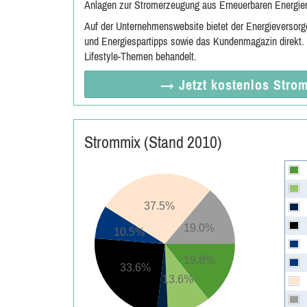
Anlagen zur Stromerzeugung aus Erneuerbaren Energien 
Auf der Unternehmenswebsite bietet der Energieversor
und Energiespartipps sowie das Kundenmagazin direkt.
Lifestyle-Themen behandelt.
→ Jetzt
kostenlos
Strom
Strommix (Stand 2010)
37.5%
19.0%
10.5%
19.8%
33.6%
13.6%