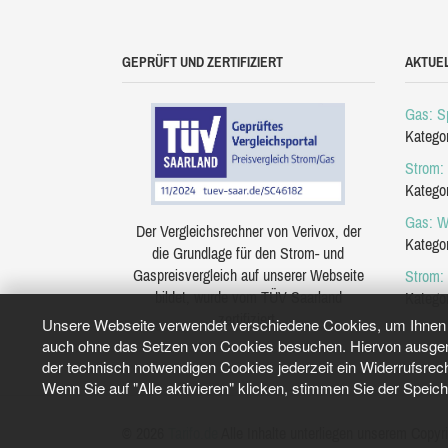
GEPRÜFT UND ZERTIFIZIERT
AKTUE
Gas: Sp
Katego
Strom: 
Katego
Gas: W
Der Vergleichsrechner von Verivox, der
Katego
die Grundlage für den Strom- und
Gaspreisvergleich auf unserer Webseite
Strom:
bildet, wurde vom TÜV Saarland
Katego
zertifiziert.
Unsere Webseite verwendet verschiedene Cookies, um Ihnen e
auch ohne das Setzen von Cookies besuchen. Hiervon ausgeno
der technisch notwendigen Cookies jederzeit ein Widerrufsrec
Wenn Sie auf "Alle aktivieren" klicken, stimmen Sie der Speic
© 2026
Tarifo.de
Alle Inhalte unterliegen unserem Copyri