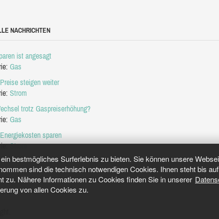
LLE NACHRICHTEN
aren ist angesagt
rie:
Gas
Preise steigen weiter
rie:
Strom
echsel trotz Gaspreiserhöhung?
rie:
Gas
 Energiekosten sparen
rie:
Strom
in bestmögliches Surferlebnis zu bieten. Sie können unsere Webseit
mmen sind die technisch notwendigen Cookies. Ihnen steht bis auf 
ht zu. Nähere Informationen zu Cookies finden Sie in unserer
Datens
herung von allen Cookies zu.
ght.