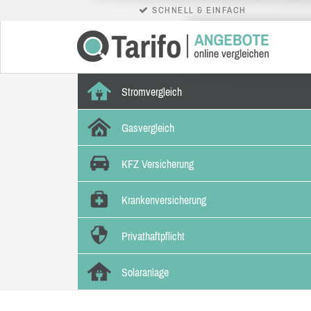
SCHNELL & EINFACH
Stromvergleich
Gasvergleich
KFZ Versicherung
Krankenversicherung
Privathaftpflicht
Solaranlage