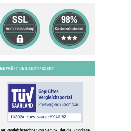
GEPRÜFT UND ZERTIFIZIERT
Der Vergleichsrechner von Verivox, der die Grundlage