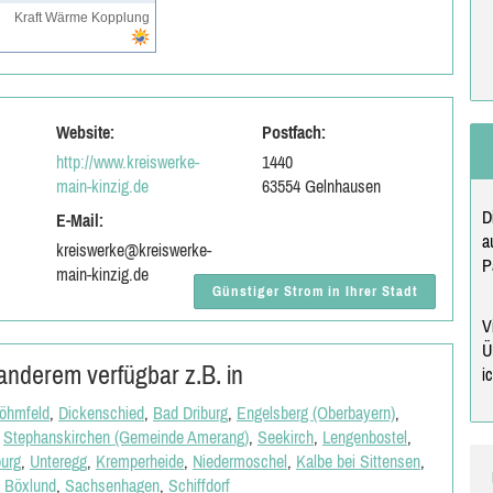
Kraft Wärme Kopplung
Website:
Postfach:
http://www.kreiswerke-
1440
main-kinzig.de
63554 Gelnhausen
D
E-Mail:
a
kreiswerke@kreiswerke-
P
main-kinzig.de
Günstiger Strom in Ihrer Stadt
V
Ü
nderem verfügbar z.B. in
i
öhmfeld
,
Dickenschied
,
Bad Driburg
,
Engelsberg (Oberbayern)
,
,
Stephanskirchen (Gemeinde Amerang)
,
Seekirch
,
Lengenbostel
,
burg
,
Unteregg
,
Kremperheide
,
Niedermoschel
,
Kalbe bei Sittensen
,
,
Böxlund
,
Sachsenhagen
,
Schiffdorf