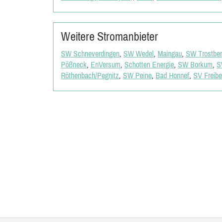
Weitere Stromanbieter
SW Schneverdingen
,
SW Wedel
,
Maingau
,
SW Trostbe
Pößneck
,
EnVersum
,
Schotten Energie
,
SW Borkum
,
S
Röthenbach/Pegnitz
,
SW Peine
,
Bad Honnef
,
SV Freibe