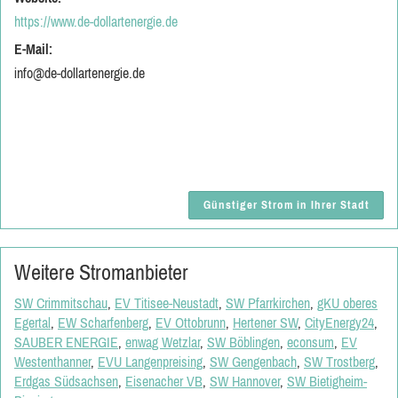
https://www.de-dollartenergie.de
E-Mail:
info@de-dollartenergie.de
Günstiger Strom in Ihrer Stadt
Weitere Stromanbieter
SW Crimmitschau
,
EV Titisee-Neustadt
,
SW Pfarrkirchen
,
gKU oberes
Egertal
,
EW Scharfenberg
,
EV Ottobrunn
,
Hertener SW
,
CityEnergy24
,
SAUBER ENERGIE
,
enwag Wetzlar
,
SW Böblingen
,
econsum
,
EV
Westenthanner
,
EVU Langenpreising
,
SW Gengenbach
,
SW Trostberg
,
Erdgas Südsachsen
,
Eisenacher VB
,
SW Hannover
,
SW Bietigheim-