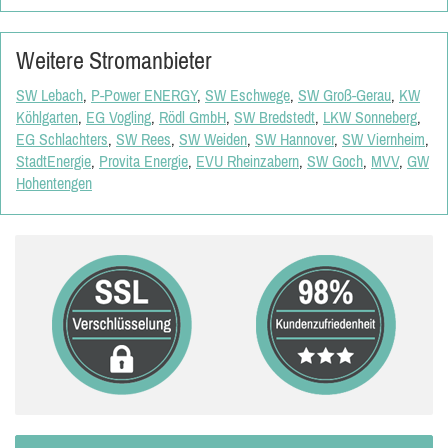
Weitere Stromanbieter
SW Lebach
,
P-Power ENERGY
,
SW Eschwege
,
SW Groß-Gerau
,
KW
Köhlgarten
,
EG Vogling
,
Rödl GmbH
,
SW Bredstedt
,
LKW Sonneberg
,
EG Schlachters
,
SW Rees
,
SW Weiden
,
SW Hannover
,
SW Viernheim
,
StadtEnergie
,
Provita Energie
,
EVU Rheinzabern
,
SW Goch
,
MVV
,
GW
Hohentengen