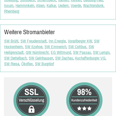
Issum
,
Hamminkeln
,
Alpen
,
Kalkar
,
Uedem
,
Voerde
,
Wachtendonk
,
Rheinberg
Weitere Stromanbieter
SW Brühl
,
SW Freudenstadt
,
Inn Energie
,
Vorarlberger KW
,
SW
Hockenheim
,
SW Itzehoe
,
SW Emmerich
,
SW Cottbus
,
SW
Heiligenstadt
,
GW Nümbrecht
,
EG Wittmund
,
SW Passau
,
SW Lemgo
,
SW Dettelbach
,
SW Gelnhausen
,
SW Dachau
,
Aschaffenburger VG
,
SW Riesa
,
Ökoflex
,
SW Burgdorf