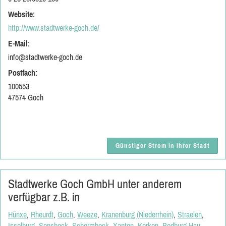
Website:
http://www.stadtwerke-goch.de/
E-Mail:
info@stadtwerke-goch.de
Postfach:
100553
47574 Goch
Günstiger Strom in Ihrer Stadt
Stadtwerke Goch GmbH unter anderem
verfügbar z.B. in
Hünxe
,
Rheurdt
,
Goch
,
Weeze
,
Kranenburg (Niederrhein)
,
Straelen
,
Isselburg
,
Sonsbeck
,
Schermbeck
,
Xanten
,
Kerken
,
Bedburg-Hau
,