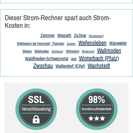
Dieser Strom-Rechner spart auch Strom-
Kosten in:
Zemmer
Wieseth
Zichow
Weickelsdorf
Wefensleben
Waxweiler
Weißenborn bei Hermsdorf, Thüringen
Zaatzke
Wallmoden
Wensin
Weißendiez
Winterborn
Wohlbach
Weitendorf
Winterbach (Pfalz)
Waldfrieden-Schweizertal
Wall
Zwochau
Wachstedt
Wallendorf (Eifel)