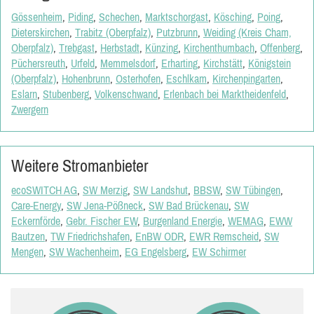
Gössenheim
,
Piding
,
Schechen
,
Marktschorgast
,
Kösching
,
Poing
,
Dieterskirchen
,
Trabitz (Oberpfalz)
,
Putzbrunn
,
Weiding (Kreis Cham,
Oberpfalz)
,
Trebgast
,
Herbstadt
,
Künzing
,
Kirchenthumbach
,
Offenberg
,
Püchersreuth
,
Urfeld
,
Memmelsdorf
,
Erharting
,
Kirchstätt
,
Königstein
(Oberpfalz)
,
Hohenbrunn
,
Osterhofen
,
Eschlkam
,
Kirchenpingarten
,
Eslarn
,
Stubenberg
,
Volkenschwand
,
Erlenbach bei Marktheidenfeld
,
Zwergern
Weitere Stromanbieter
ecoSWITCH AG
,
SW Merzig
,
SW Landshut
,
BBSW
,
SW Tübingen
,
Care-Energy
,
SW Jena-Pößneck
,
SW Bad Brückenau
,
SW
Eckernförde
,
Gebr. Fischer EW
,
Burgenland Energie
,
WEMAG
,
EWW
Bautzen
,
TW Friedrichshafen
,
EnBW ODR
,
EWR Remscheid
,
SW
Mengen
,
SW Wachenheim
,
EG Engelsberg
,
EW Schirmer