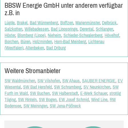
BBSW Energie GmbH unter anderem verfügbar
z.B. in
Lügde
,
Brakel
,
Bad Wünnenberg
,
Boffzen
,
Marienmünster
,
Delbrück
,
Salzkotten
,
Willebadessen
,
Bad Lippspringe
,
Derental
,
Schlangen
,
Höxter
,
Blomberg (Lippe)
,
Nieheim
,
Schieder-Schwalenberg
,
Hövelhof
,
Borchen
,
Büren
,
Holzminden
,
Horn-Bad Meinberg
,
Lichtenau
(Westfalen)
,
Altenbeken
,
Bad Driburg
Weitere Stromanbieter
SW Waldmünchen
,
SW Vilshofen
,
SW Ahaus
,
SAUBER ENERGIE
,
EV
Wiesental
,
SW Bad Hersfeld
,
SW Schramberg
,
SV Neunkirchen
,
SW
Furth im Wald
,
SW Buchen
,
SW Halberstadt
,
E-Werk Schauer
,
strotög
Töging
,
SW Rinteln
,
SW Bogen
,
EW Josef Schmid
,
Wind Line
,
RW
Bodensee
,
SW Meiningen
,
SW Jena-Pößneck