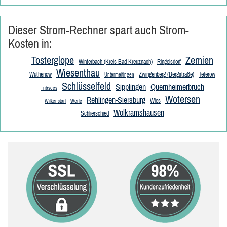
Dieser Strom-Rechner spart auch Strom-
Kosten in:
Tosterglope
Zernien
Winterbach (Kreis Bad Kreuznach)
Ringelsdorf
Wiesenthau
Wuthenow
Zwingenberg (Bergstraße)
Teterow
Untermeitingen
Schlüsselfeld
Sipplingen
Quernheimerbruch
Tribsees
Wotersen
Rehlingen-Siersburg
Wies
Wilkenstorf
Werle
Wolkramshausen
Schlierschied