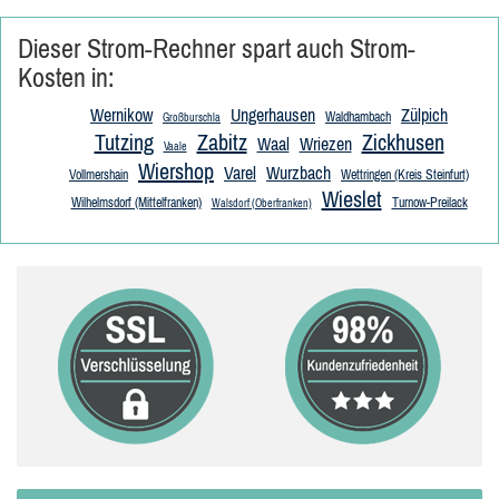
Dieser Strom-Rechner spart auch Strom-
Kosten in:
Wernikow
Ungerhausen
Zülpich
Waldhambach
Großburschla
Tutzing
Zabitz
Zickhusen
Waal
Wriezen
Vaale
Wiershop
Varel
Wurzbach
Vollmershain
Wettringen (Kreis Steinfurt)
Wieslet
Wilhelmsdorf (Mittelfranken)
Turnow-Preilack
Walsdorf (Oberfranken)