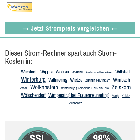
→ Jetzt
Strompreis vergleichen
←
Dieser Strom-Rechner spart auch Strom-
Kosten in:
Wiesloch
Wippra
Wolkau
Willstätt
Wiesthal
Woltersdorf bei Erkner
Winterburg
Willmering
Wietze
Wimbach
Ziethen bei Anklam
Wolkenstein
Zeiskam
Zittau
Winterberg (Gemeinde Gars am Inn)
Wölschendorf
Wimpersing bei Frauenneuharting
Zorge
Zabitz
Zobbenitz