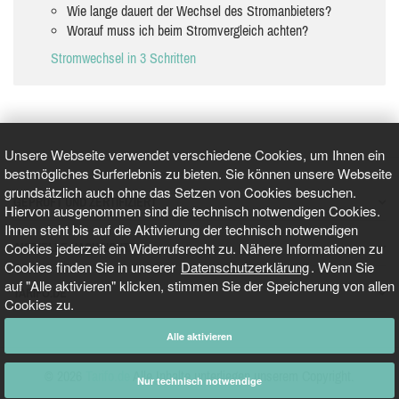
Wie lange dauert der Wechsel des Stromanbieters?
Worauf muss ich beim Stromvergleich achten?
Stromwechsel in 3 Schritten
Unsere Webseite verwendet verschiedene Cookies, um Ihnen ein
bestmögliches Surferlebnis zu bieten. Sie können unsere Webseite
grundsätzlich auch ohne das Setzen von Cookies besuchen.
GEPRÜFT UND ZERTIFIZIERT
Hiervon ausgenommen sind die technisch notwendigen Cookies.
Ihnen steht bis auf die Aktivierung der technisch notwendigen
Cookies jederzeit ein Widerrufsrecht zu. Nähere Informationen zu
AKTUELLE NACHRICHTEN
Cookies finden Sie in unserer
Datenschutzerklärung
. Wenn Sie
auf "Alle aktivieren" klicken, stimmen Sie der Speicherung von allen
TARIFO.DE
Cookies zu.
Alle aktivieren
© 2026
Tarifo.de
Alle Inhalte unterliegen unserem Copyright.
Nur technisch notwendige