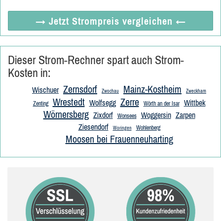
→ Jetzt
Strompreis vergleichen
←
Dieser Strom-Rechner spart auch Strom-
Kosten in:
Zernsdorf
Mainz-Kostheim
Wischuer
Zwochau
Zweckham
Wrestedt
Zerre
Wolfsegg
Wittbek
Zenting
Wörth an der Isar
Wörnersberg
Zixdorf
Woggersin
Zarpen
Wonsees
Ziesendorf
Wohlenberg
Woringen
Moosen bei Frauenneuharting