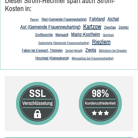
Dieser Strom-Rechner spart auch Strom-
Kosten in:
Fahrland
Aichat
Ried (Gemeinde Frauenneuharting)
Paaren
Kartzow
Ast (Gemeinde Frauenneuharting)
Zwochau
Zwönitz
Mainz-Kostheim
Großburschla
Marquardt
Grünhain
Riezlern
Eschenlohe (Gemeinde Frauenneuharting)
Zwota
Falken bei Eisenach, Thüringen
Zerbst (Anhalt)
Schönborn bei Dresden
Hirschegg (Kleinwalsertal)
Kleinaschau bei Frauenneuharting)