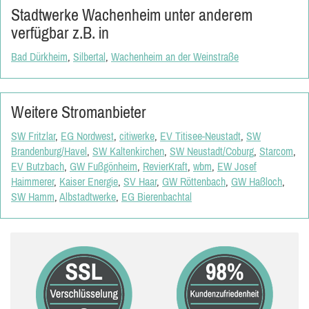
Stadtwerke Wachenheim unter anderem
verfügbar z.B. in
Bad Dürkheim
,
Silbertal
,
Wachenheim an der Weinstraße
Weitere Stromanbieter
SW Fritzlar
,
EG Nordwest
,
citiwerke
,
EV Titisee-Neustadt
,
SW
Brandenburg/Havel
,
SW Kaltenkirchen
,
SW Neustadt/Coburg
,
Starcom
,
EV Butzbach
,
GW Fußgönheim
,
RevierKraft
,
wbm
,
EW Josef
Haimmerer
,
Kaiser Energie
,
SV Haar
,
GW Röttenbach
,
GW Haßloch
,
SW Hamm
,
Albstadtwerke
,
EG Bierenbachtal