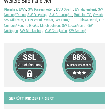
Weitere Stromanbieter
Rheinhes. EWV
,
SW Kaiserslautern
,
EVU Späth
,
EV Marienberg
,
SW
Neuburg/Donau
,
SW Dingolfing
,
SW Bräunlingen
,
Bröltaler EG
,
Switch
,
SW Külsheim
,
E.ON Westf. Weser
,
SW Lemgo
,
EV Kleinwalsertal
,
GP
Nürnberg-Feucht
,
Erdgas Mittelsachsen
,
SW Ludwigsburg
,
GW
Nüdlingen
,
SW Blankenburg
,
GW Gangkofen
,
SW Amberg
GEPRÜFT UND ZERTIFIZIERT