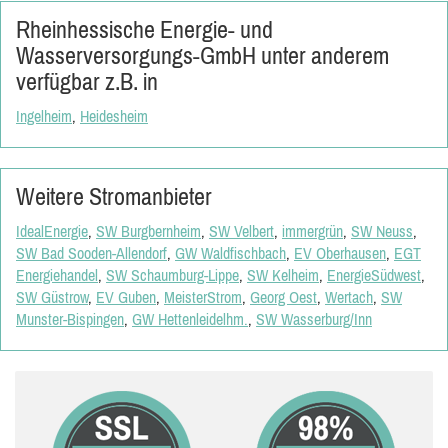
Rheinhessische Energie- und
Wasserversorgungs-GmbH unter anderem
verfügbar z.B. in
Ingelheim
,
Heidesheim
Weitere Stromanbieter
IdealEnergie
,
SW Burgbernheim
,
SW Velbert
,
immergrün
,
SW Neuss
,
SW Bad Sooden-Allendorf
,
GW Waldfischbach
,
EV Oberhausen
,
EGT
Energiehandel
,
SW Schaumburg-Lippe
,
SW Kelheim
,
EnergieSüdwest
,
SW Güstrow
,
EV Guben
,
MeisterStrom
,
Georg Oest
,
Wertach
,
SW
Munster-Bispingen
,
GW Hettenleidelhm.
,
SW Wasserburg/Inn