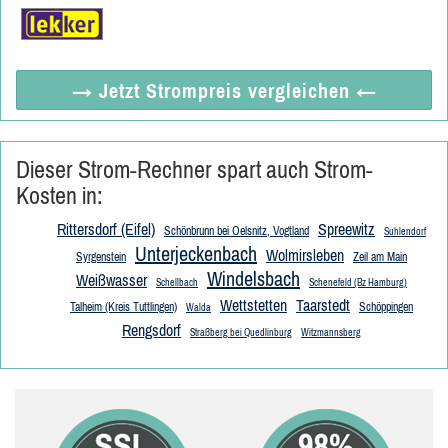
→ Jetzt
Strompreis vergleichen
←
Dieser Strom-Rechner spart auch Strom-
Kosten in:
Rittersdorf (Eifel)
Spreewitz
Schönbrunn bei Oelsnitz, Vogtland
Suhlendorf
Unterjeckenbach
Wolmirsleben
Syrgenstein
Zeil am Main
Windelsbach
Weißwasser
Schellbach
Schenefeld (Bz Hamburg)
Wettstetten
Taarstedt
Talheim (Kreis Tuttlingen)
Schöppingen
Walda
Rengsdorf
Straßberg bei Quedlinburg
Witzmannsberg