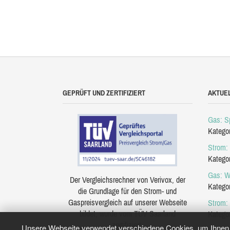
GEPRÜFT UND ZERTIFIZIERT
AKTUE
Gas: Sp
Katego
Strom: 
Katego
Gas: W
Der Vergleichsrechner von Verivox, der
Katego
die Grundlage für den Strom- und
Gaspreisvergleich auf unserer Webseite
Strom:
bildet, wurde vom TÜV Saarland
Katego
zertifiziert.
Unsere Webseite verwendet verschiedene Cookies, um Ihnen e