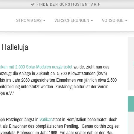
FINDE DEN GÜNSTIGSTEN TARIF
STROM & GAS
VERSICHERUNGEN
VORSORGE
 Halleluja
tikan mit 2.000 Solar-Modulen ausgerüstet
wurde, zieht nun das
rzeugt die Anlage in Zukunft ca. 5.700 Kilowattstunden (kWh)
bis ins Jahr 2030 zugesicherten Einnahmen von jährlich etwa 2.500
iterbildung unterstützt werden. Zuständig hierfür ist der Verein
opa e.V."
eph Ratzinger längst in
Vatikan
staat in Rom/Italien beheimatet, doch
rt als Einwohner des oberpfälzischen Pentling. Genau dorthin zog es
ersitäts-Professor im Jahr 1969. Ein Jahr später gab er den Bau