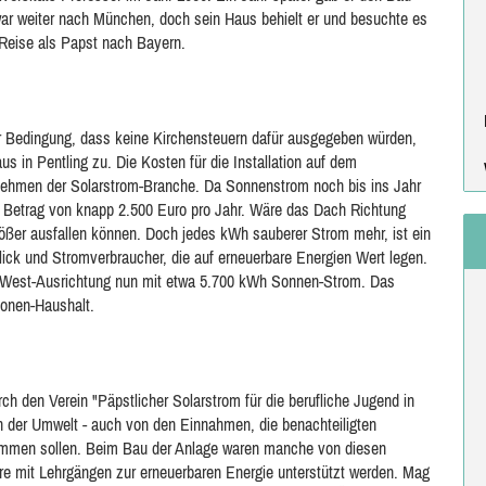
war weiter nach München, doch sein Haus behielt er und besuchte es
r Reise als Papst nach Bayern.
er Bedingung, dass keine Kirchensteuern dafür ausgegeben würden,
us in Pentling zu. Die Kosten für die Installation auf dem
hmen der Solarstrom-Branche. Da Sonnenstrom noch bis ins Jahr
nen Betrag von knapp 2.500 Euro pro Jahr. Wäre das Dach Richtung
rößer ausfallen können. Doch jedes kWh sauberer Strom mehr, ist ein
lick und Stromverbraucher, die auf erneuerbare Energien Wert legen.
t-/West-Ausrichtung nun mit etwa 5.700 kWh Sonnen-Strom. Das
sonen-Haushalt.
ch den Verein "Päpstlicher Solarstrom für die berufliche Jugend in
en der Umwelt - auch von den Einnahmen, die benachteiligten
ommen sollen. Beim Bau der Anlage waren manche von diesen
ndere mit Lehrgängen zur erneuerbaren Energie unterstützt werden. Mag