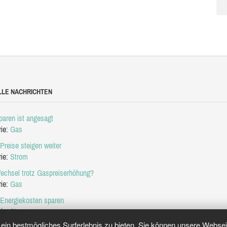
LLE NACHRICHTEN
aren ist angesagt
rie:
Gas
Preise steigen weiter
rie:
Strom
echsel trotz Gaspreiserhöhung?
rie:
Gas
 Energiekosten sparen
rie:
Strom
in bestmögliches Surferlebnis zu bieten. Sie können unsere Webseit