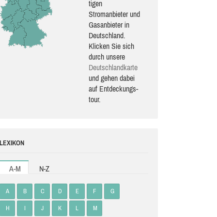
ti­gen
Stromanbieter und
Gasanbieter in
Deutschland.
Klicken Sie sich
durch unsere
Deutsch­land­karte
und gehen dabei
auf Ent­de­ckungs­
tour.
LEXIKON
A-M
N-Z
A
B
C
D
E
F
G
H
I
J
K
L
M