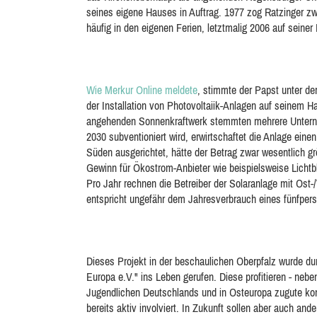
seines eigene Hauses in Auftrag. 1977 zog Ratzinger z
häufig in den eigenen Ferien, letztmalig 2006 auf seine
Wie Merkur Online meldete
, stimmte der Papst unter d
der Installation von Photovoltaiik-Anlagen auf seinem Ha
angehenden Sonnenkraftwerk stemmten mehrere Unterne
2030 subventioniert wird, erwirtschaftet die Anlage ei
Süden ausgerichtet, hätte der Betrag zwar wesentlich g
Gewinn für Ökostrom-Anbieter wie beispielsweise Lichtb
Pro Jahr rechnen die Betreiber der Solaranlage mit Os
entspricht ungefähr dem Jahresverbrauch eines fünfper
Dieses Projekt in der beschaulichen Oberpfalz wurde dur
Europa e.V." ins Leben gerufen. Diese profitieren - neb
Jugendlichen Deutschlands und in Osteuropa zugute k
bereits aktiv involviert. In Zukunft sollen aber auch a