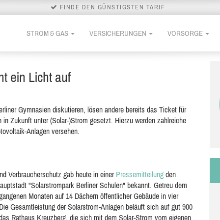
FINDE DEN GÜNSTIGSTEN TARIF
STROM & GAS
VERSICHERUNGEN
VORSORGE
t ein Licht auf
erliner Gymnasien diskutieren, lösen andere bereits das Ticket für
n in Zukunft unter (Solar-)Strom gesetzt. Hierzu werden zahlreiche
tovoltaik-Anlagen versehen.
und Verbraucherschutz gab heute in einer
Pressemitteilung
den
 Hauptstadt "Solarstrompark Berliner Schulen" bekannt. Getreu dem
ergangenen Monaten auf 14 Dächern öffentlicher Gebäude in vier
 Die Gesamtleistung der Solarstrom-Anlagen beläuft sich auf gut 900
t das Rathaus Kreuzberg, die sich mit dem Solar-Strom vom eigenen