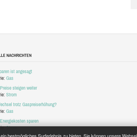
LLE NACHRICHTEN
aren ist angesagt
rie:
Gas
Preise steigen weiter
rie:
Strom
echsel trotz Gaspreiserhöhung?
rie:
Gas
 Energiekosten sparen
rie:
Strom
in bestmögliches Surferlebnis zu bieten. Sie können unsere Webseit