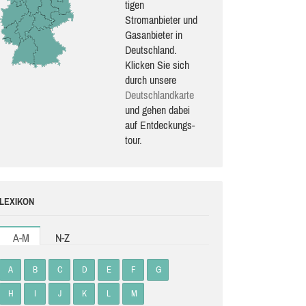
ti­gen
Stromanbieter und
Gasanbieter in
Deutschland.
Klicken Sie sich
durch unsere
Deutsch­land­karte
und gehen dabei
auf Ent­de­ckungs­
tour.
LEXIKON
A-M
N-Z
A
B
C
D
E
F
G
H
I
J
K
L
M