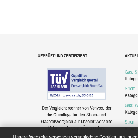
GEPRÜFT UND ZERTIFIZIERT
AKTUE
Gas: Sp
Katego
Strom: 
Katego
Gas: W
Der Vergleichsrechner von Verivox, der
Katego
die Grundlage für den Strom- und
Gaspreisvergleich auf unserer Webseite
Strom:
bildet, wurde vom TÜV Saarland
Katego
zertifiziert.
Unsere Webseite verwendet verschiedene Cookies, um Ihnen e