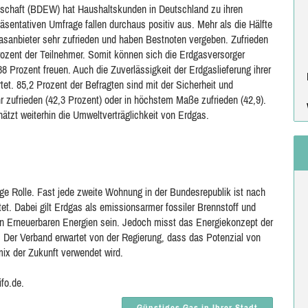
tschaft (BDEW) hat Haushaltskunden in Deutschland zu ihren
äsentativen Umfrage fallen durchaus positiv aus. Mehr als die Hälfte
Gasanbieter sehr zufrieden und haben Bestnoten vergeben. Zufrieden
zent der Teilnehmer. Somit können sich die Erdgasversorger
 Prozent freuen. Auch die Zuverlässigkeit der Erdgaslieferung ihrer
et. 85,2 Prozent der Befragten sind mit der Sicherheit und
r zufrieden (42,3 Prozent) oder in höchstem Maße zufrieden (42,9).
ätzt weiterhin die Umweltverträglichkeit von Erdgas.
ge Rolle. Fast jede zweite Wohnung in der Bundesrepublik ist nach
. Dabei gilt Erdgas als emissionsarmer fossiler Brennstoff und
n Erneuerbaren Energien sein. Jedoch misst das Energiekonzept der
. Der Verband erwartet von der Regierung, dass das Potenzial von
mix der Zukunft verwendet wird.
ifo.de.
Günstiges Gas in Ihrer Stadt