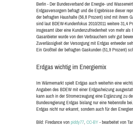
Berlin - Der Bundesverband der Energie- und Wasserwir
Erdgasversorgern befragt und die Ergebnisse dieser repr
der befragten Haushalte (56,8 Prozent) sind mit ihrem 
sind laut BDEW-Kundenfokus 2010/2011 weitere 31,4 Pro
insgesamt über eine Kundenzufriedenheit von mehr als 88
Gasanbieter wurde von den Verbrauchern sehr gut bewert
Zuverlässigkeit der Versorgung mit Erdgas entweder seh
Ein Großteil der befragten Gaskunden (51,9 Prozent) sch
Erdgas wichtig im Energiemix
Im Wärmemarkt spielt Erdgas auch weiterhin eine wichti
Angaben des BDEW mit einer Erdgasheizung ausgestattet
kann auch in der Stromerzeugung eine Ergänzung zu de
Bundesregierung Erdgas bislang nur eine Nebenrolle bei
Erdgas nicht nur erkannt, sondern auch für den Energie
Bild: Firedance von
piddy77
,
CC-BY
- bearbeitet von Tar