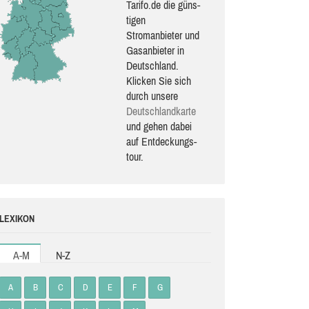
Tarifo.de die güns­
ti­gen
Stromanbieter und
Gasanbieter in
Deutschland.
Klicken Sie sich
durch unsere
Deutsch­land­karte
und gehen dabei
auf Ent­de­ckungs­
tour.
LEXIKON
A-M
N-Z
A
B
C
D
E
F
G