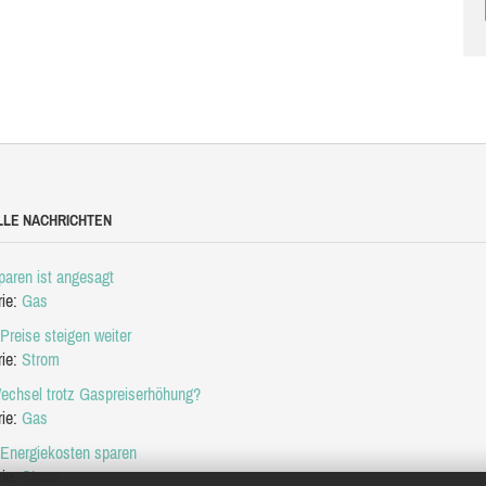
LLE NACHRICHTEN
aren ist angesagt
rie:
Gas
Preise steigen weiter
rie:
Strom
echsel trotz Gaspreiserhöhung?
rie:
Gas
 Energiekosten sparen
rie:
Strom