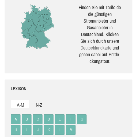
Finden Sie mit Tarifo.de
die güns­ti­gen
Stromanbieter und
Gasanbieter in
Deutschland. Klicken
Sie sich durch unsere
Deutsch­land­karte
und
gehen dabei auf Ent­de­
ckungs­tour.
LEXIKON
A-M
N-Z
A
B
C
D
E
F
G
H
I
J
K
L
M