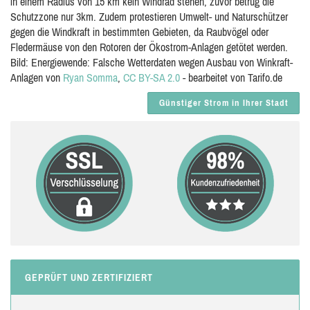
in einem Radius von 15 km kein Windrad stehen, zuvor betrug die
Schutzzone nur 3km. Zudem protestieren Umwelt- und Naturschützer
gegen die Windkraft in bestimmten Gebieten, da Raubvögel oder
Fledermäuse von den Rotoren der Ökostrom-Anlagen getötet werden.
Bild: Energiewende: Falsche Wetterdaten wegen Ausbau von Winkraft-
Anlagen von
Ryan Somma
,
CC BY-SA 2.0
- bearbeitet von Tarifo.de
Günstiger Strom in Ihrer Stadt
GEPRÜFT UND ZERTIFIZIERT