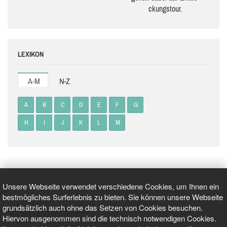
ckungs­tour.
LEXIKON
A-M
N-Z
A
B
C
D
E
F
G
H
I
J
K
L
M
Unsere Webseite verwendet verschiedene Cookies, um Ihnen ein
bestmögliches Surferlebnis zu bieten. Sie können unsere Webseite
grundsätzlich auch ohne das Setzen von Cookies besuchen.
GEPRÜFT UND ZERTIFIZIERT
Hiervon ausgenommen sind die technisch notwendigen Cookies.