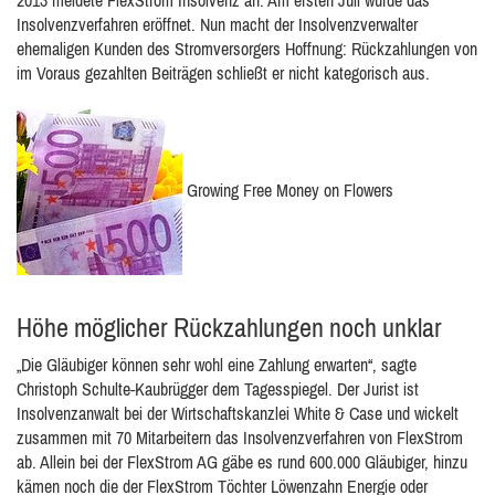
2013 meldete FlexStrom Insolvenz an. Am ersten Juli wurde das
Insolvenzverfahren eröffnet. Nun macht der Insolvenzverwalter
ehemaligen Kunden des Stromversorgers Hoffnung: Rückzahlungen von
im Voraus gezahlten Beiträgen schließt er nicht kategorisch aus.
Growing Free Money on Flowers
Höhe möglicher Rückzahlungen noch unklar
„Die Gläubiger können sehr wohl eine Zahlung erwarten“, sagte
Christoph Schulte-Kaubrügger dem Tagesspiegel. Der Jurist ist
Insolvenzanwalt bei der Wirtschaftskanzlei White & Case und wickelt
zusammen mit 70 Mitarbeitern das Insolvenzverfahren von FlexStrom
ab. Allein bei der FlexStrom AG gäbe es rund 600.000 Gläubiger, hinzu
kämen noch die der FlexStrom Töchter Löwenzahn Energie oder