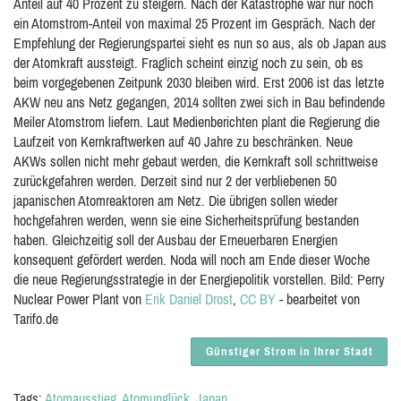
Anteil auf 40 Prozent zu steigern. Nach der Katastrophe war nur noch
ein Atomstrom-Anteil von maximal 25 Prozent im Gespräch. Nach der
Empfehlung der Regierungspartei sieht es nun so aus, als ob Japan aus
der Atomkraft aussteigt. Fraglich scheint einzig noch zu sein, ob es
beim vorgegebenen Zeitpunk 2030 bleiben wird. Erst 2006 ist das letzte
AKW neu ans Netz gegangen, 2014 sollten zwei sich in Bau befindende
Meiler Atomstrom liefern. Laut Medienberichten plant die Regierung die
Laufzeit von Kernkraftwerken auf 40 Jahre zu beschränken. Neue
AKWs sollen nicht mehr gebaut werden, die Kernkraft soll schrittweise
zurückgefahren werden. Derzeit sind nur 2 der verbliebenen 50
japanischen Atomreaktoren am Netz. Die übrigen sollen wieder
hochgefahren werden, wenn sie eine Sicherheitsprüfung bestanden
haben. Gleichzeitig soll der Ausbau der Erneuerbaren Energien
konsequent gefördert werden. Noda will noch am Ende dieser Woche
die neue Regierungsstrategie in der Energiepolitik vorstellen. Bild: Perry
Nuclear Power Plant von
Erik Daniel Drost
,
CC BY
- bearbeitet von
Tarifo.de
Günstiger Strom in Ihrer Stadt
Tags:
Atomausstieg
Atomunglück
Japan