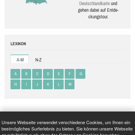
Deutsch­land­karte
und
gehen dabei auf Ent­de­
ckungs­tour.
LEXIKON
A-M
N-Z
A
B
C
D
E
F
G
H
I
J
K
L
M
Unsere Webseite verwendet verschiedene Cookies, um Ihnen ein
bestmögliches Surferlebnis zu bieten. Sie können unsere Webseite
grundsätzlich auch ohne das Setzen von Cookies besuchen.