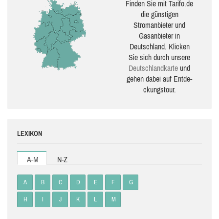
Finden Sie mit Tarifo.de
die güns­ti­gen
Stromanbieter und
Gasanbieter in
Deutschland. Klicken
Sie sich durch unsere
Deutsch­land­karte
und
gehen dabei auf Ent­de­
ckungs­tour.
LEXIKON
A-M
N-Z
A
B
C
D
E
F
G
H
I
J
K
L
M