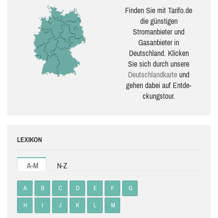
Finden Sie mit Tarifo.de
die güns­ti­gen
Stromanbieter und
Gasanbieter in
Deutschland. Klicken
Sie sich durch unsere
Deutsch­land­karte
und
gehen dabei auf Ent­de­
ckungs­tour.
LEXIKON
A-M
N-Z
A
B
C
D
E
F
G
H
I
J
K
L
M