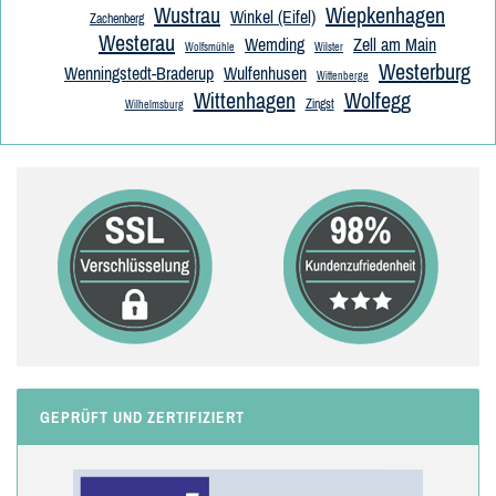
Wustrau
Wiepkenhagen
Winkel (Eifel)
Zachenberg
Westerau
Wemding
Zell am Main
Wolfsmühle
Wilster
Westerburg
Wenningstedt-Braderup
Wulfenhusen
Wittenberge
Wittenhagen
Wolfegg
Zingst
Wilhelmsburg
GEPRÜFT UND ZERTIFIZIERT