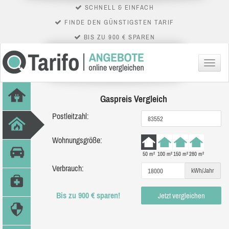
SCHNELL & EINFACH
FINDE DEN GÜNSTIGSTEN TARIF
BIS ZU 900 € SPAREN
Menü
Gaspreis Vergleich
Postleitzahl:
Wohnungsgröße:
50 m²
100 m²
150 m²
280 m²
Verbrauch:
kWh/Jahr
Bis zu 900 € sparen!
Jetzt vergleichen