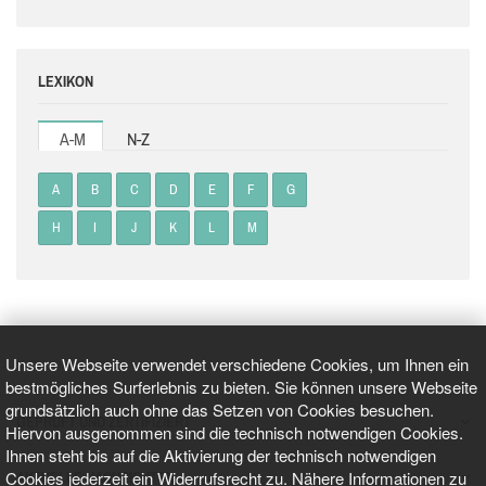
LEXIKON
A-M
N-Z
A
B
C
D
E
F
G
H
I
J
K
L
M
Unsere Webseite verwendet verschiedene Cookies, um Ihnen ein
bestmögliches Surferlebnis zu bieten. Sie können unsere Webseite
grundsätzlich auch ohne das Setzen von Cookies besuchen.
GEPRÜFT UND ZERTIFIZIERT
Hiervon ausgenommen sind die technisch notwendigen Cookies.
Ihnen steht bis auf die Aktivierung der technisch notwendigen
Cookies jederzeit ein Widerrufsrecht zu. Nähere Informationen zu
AKTUELLE NACHRICHTEN