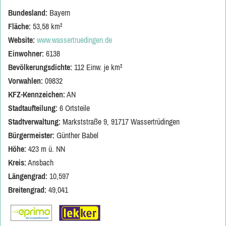
Bundesland:
Bayern
Fläche:
53,58 km²
Website:
www.wassertruedingen.de
Einwohner:
6138
Bevölkerungsdichte:
112 Einw. je km²
Vorwahlen:
09832
KFZ-Kennzeichen:
AN
Stadtaufteilung:
6 Ortsteile
Stadtverwaltung:
Markststraße 9, 91717 Wassertrüdingen
Bürgermeister:
Günther Babel
Höhe:
423 m ü. NN
Kreis:
Ansbach
Längengrad:
10,597
Breitengrad:
49,041