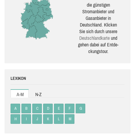
die güns­ti­gen
Stromanbieter und
Gasanbieter in
Deutschland. Klicken
Sie sich durch unsere
Deutsch­land­karte
und
gehen dabei auf Ent­de­
ckungs­tour.
LEXIKON
A-M
N-Z
A
B
C
D
E
F
G
H
I
J
K
L
M