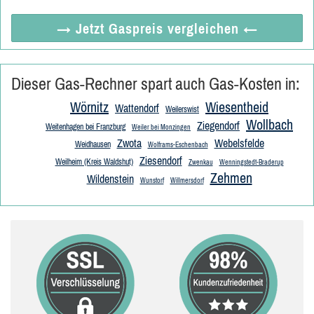
→ Jetzt
Gaspreis vergleichen
←
Dieser Gas-Rechner spart auch Gas-Kosten in:
Wörnitz
Wiesentheid
Wattendorf
Weilerswist
Wollbach
Ziegendorf
Weitenhagen bei Franzburg
Weiler bei Monzingen
Zwota
Webelsfelde
Weidhausen
Wolframs-Eschenbach
Ziesendorf
Weilheim (Kreis Waldshut)
Zwenkau
Wenningstedt-Braderup
Zehmen
Wildenstein
Wunstorf
Willmersdorf