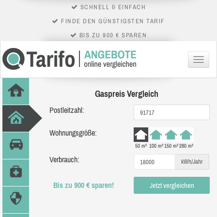
SCHNELL & EINFACH
FINDE DEN GÜNSTIGSTEN TARIF
BIS ZU 900 € SPAREN
Menü
Gaspreis Vergleich
Postleitzahl:
Wohnungsgröße:
50 m²
100 m²
150 m²
280 m²
Verbrauch:
kWh/Jahr
Bis zu 900 € sparen!
Jetzt vergleichen