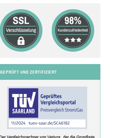
GEPRÜFT UND ZERTIFIZIERT
Der Vergleichsrechner von Verivox, der die Grundlage