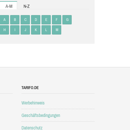
A-M
N-Z
A
B
C
D
E
F
G
H
I
J
K
L
M
TARIFO.DE
Werbehinweis
Geschäftsbedingungen
Datenschutz