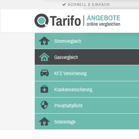
SCHNELL & EINFACH
Stromvergleich
Gasvergleich
KFZ Versicherung
Krankenversicherung
Privathaftpflicht
Solaranlage