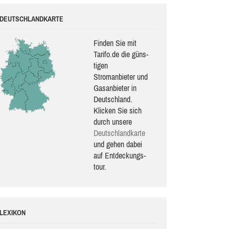
DEUTSCHLANDKARTE
Finden Sie mit
Tarifo.de die güns­
ti­gen
Stromanbieter und
Gasanbieter in
Deutschland.
Klicken Sie sich
durch unsere
Deutsch­land­karte
und gehen dabei
auf Ent­de­ckungs­
tour.
LEXIKON