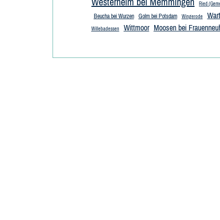
Westerheim bei Memmingen
Ried (Gem
Wart
Beucha bei Wurzen
Golm bei Potsdam
Wingerode
Wittmoor
Moosen bei Frauenneuh
Willebadessen