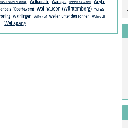
Wolfsmühle
Warngau
Weyhe
einde Frauenneuharting)
Zimmern ob Rottweil
Wallhausen (Württemberg)
enberg (Oberbayern)
Wolfegg
arting
Wathlingen
Weilen unter den Rinnen
Wollmerath
Weißendorf
Wellspang