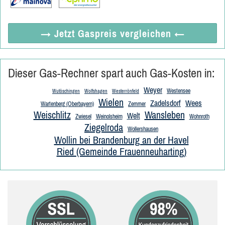
→ Jetzt
Gaspreis vergleichen
←
Dieser Gas-Rechner spart auch Gas-Kosten in:
Weyer
Westensee
Wutöschingen
Wolfshagen
Westerrönfeld
Wielen
Zadelsdorf
Wees
Wartenberg (Oberbayern)
Zemmer
Weischlitz
Wansleben
Welt
Zwiesel
Weinolsheim
Wohnroth
Ziegelroda
Wollershausen
Wollin bei Brandenburg an der Havel
Ried (Gemeinde Frauenneuharting)