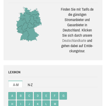
Finden Sie mit Tarifo.de
die güns­ti­gen
Stromanbieter und
Gasanbieter in
Deutschland. Klicken
Sie sich durch unsere
Deutsch­land­karte
und
gehen dabei auf Ent­de­
ckungs­tour.
LEXIKON
A-M
N-Z
A
B
C
D
E
F
G
H
I
J
K
L
M