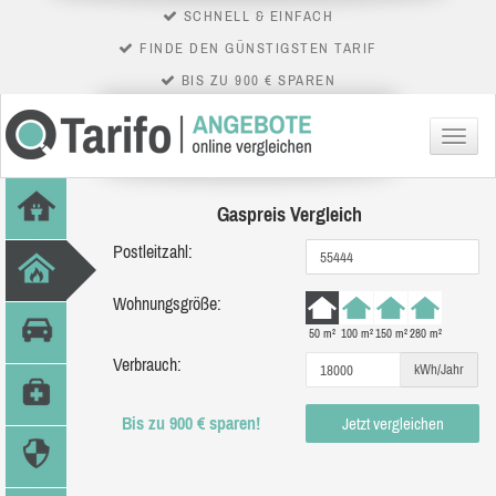
SCHNELL & EINFACH
FINDE DEN GÜNSTIGSTEN TARIF
BIS ZU 900 € SPAREN
Menü
Gaspreis Vergleich
Postleitzahl:
Wohnungsgröße:
50 m²
100 m²
150 m²
280 m²
Verbrauch:
kWh/Jahr
Bis zu 900 € sparen!
Jetzt vergleichen