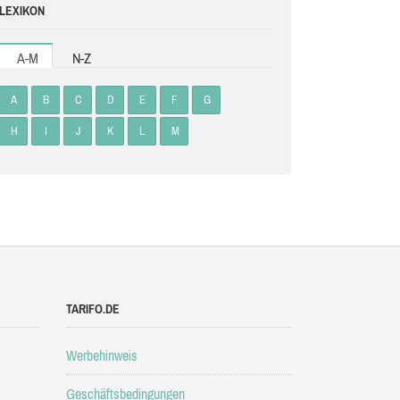
LEXIKON
A-M
N-Z
A
B
C
D
E
F
G
H
I
J
K
L
M
TARIFO.DE
Werbehinweis
Geschäftsbedingungen