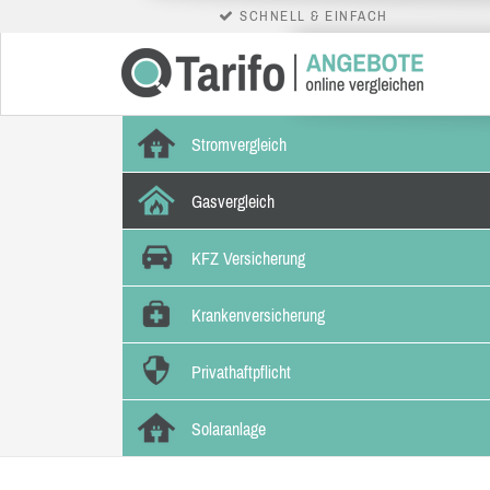
SCHNELL & EINFACH
Stromvergleich
Gasvergleich
KFZ Versicherung
Krankenversicherung
Privathaftpflicht
Solaranlage