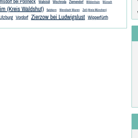
lmsdorf bei Pößneck
Wallsbüll
Wischroda
Ziemendorf
Wildenhain
Wünsch
im (Kreis Waldshut)
Satzkorn
Wendisch Waren
Zell (Kreis München)
Zierzow bei Ludwigslust
Ulzburg
Vordorf
Wipperfürth