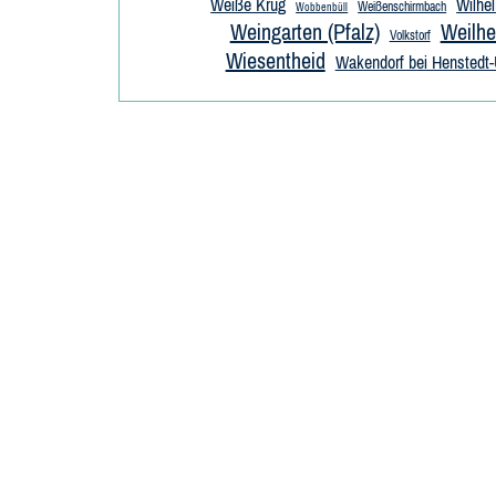
Weiße Krug
Wilhe
Weißenschirmbach
Wobbenbüll
Weingarten (Pfalz)
Weilhe
Volkstorf
Wiesentheid
Wakendorf bei Henstedt-