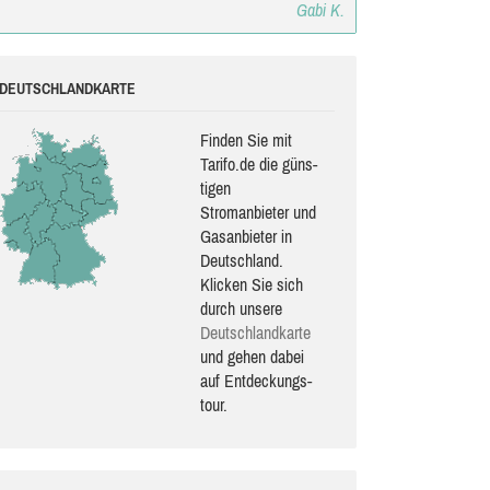
Gabi K.
DEUTSCHLANDKARTE
Finden Sie mit
Tarifo.de die güns­
ti­gen
Stromanbieter und
Gasanbieter in
Deutschland.
Klicken Sie sich
durch unsere
Deutsch­land­karte
und gehen dabei
auf Ent­de­ckungs­
tour.