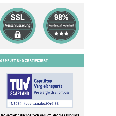
GEPRÜFT UND ZERTIFIZIERT
Der Vergleichsrechner von Verivox, der die Grundlage