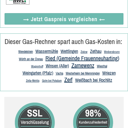
→ Jetzt
Gaspreis vergleichen
←
Dieser Gas-Rechner spart auch Gas-Kosten in:
Wassermühle
Wettlingen
Zethau
Wendelstein
Zislow
Weibersbrunn
Ried (Gemeinde Frauenneuharting)
Wörth an der Donau
Zarnewenz
Winsen (Aller)
Wiesthal
Wagenhoff
Weingarten (Pfalz)
Wriezen
Vacha
Westerheim bei Memmingen
Zerf
Weißbach bei Rochlitz
Zella-Mehlis
Golm bei Potsdam