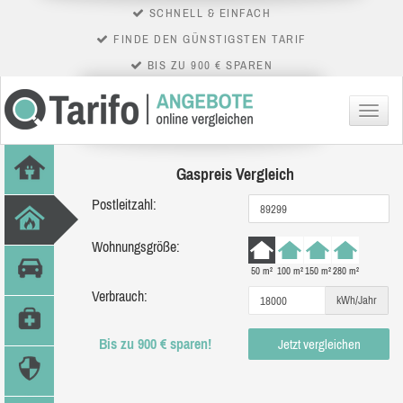
SCHNELL & EINFACH
FINDE DEN GÜNSTIGSTEN TARIF
BIS ZU 900 € SPAREN
Menü
Gaspreis Vergleich
Postleitzahl:
Wohnungsgröße:
50 m²
100 m²
150 m²
280 m²
Verbrauch:
kWh/Jahr
Bis zu 900 € sparen!
Jetzt vergleichen