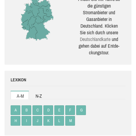
die güns­ti­gen
Stromanbieter und
Gasanbieter in
Deutschland. Klicken
Sie sich durch unsere
Deutsch­land­karte
und
gehen dabei auf Ent­de­
ckungs­tour.
LEXIKON
A-M
N-Z
A
B
C
D
E
F
G
H
I
J
K
L
M