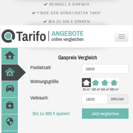
SCHNELL & EINFACH
FINDE DEN GÜNSTIGSTEN TARIF
BIS ZU 900 € SPAREN
Menü
Gaspreis Vergleich
Postleitzahl:
Wohnungsgröße:
50 m²
100 m²
150 m²
280 m²
Verbrauch:
kWh/Jahr
Bis zu 900 € sparen!
Jetzt vergleichen