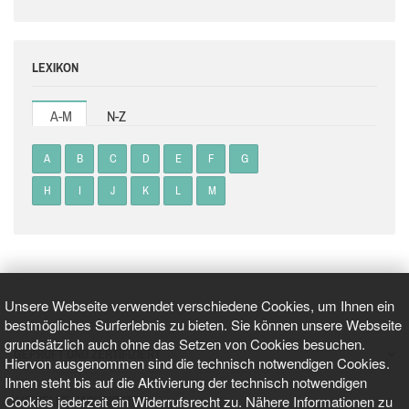
LEXIKON
A-M
N-Z
A
B
C
D
E
F
G
H
I
J
K
L
M
Unsere Webseite verwendet verschiedene Cookies, um Ihnen ein
bestmögliches Surferlebnis zu bieten. Sie können unsere Webseite
grundsätzlich auch ohne das Setzen von Cookies besuchen.
GEPRÜFT UND ZERTIFIZIERT
Hiervon ausgenommen sind die technisch notwendigen Cookies.
Ihnen steht bis auf die Aktivierung der technisch notwendigen
Cookies jederzeit ein Widerrufsrecht zu. Nähere Informationen zu
AKTUELLE NACHRICHTEN