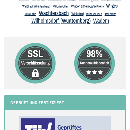
Wirges
Winden (Rhein-Lahn-Kreis)
Weißbach (Württemberg)
Viktoriastollen
Wächtersbach
Winterfeld
Wulkenzin
Wildeshausen
Tschernitz
Wilhelmsdorf (Württemberg)
Wadern
GEPRÜFT UND ZERTIFIZIERT