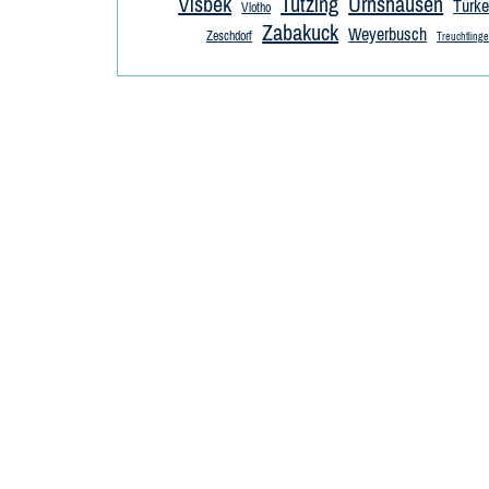
Visbek
Tutzing
Urnshausen
Türke
Vlotho
Zabakuck
Weyerbusch
Zeschdorf
Treuchtling