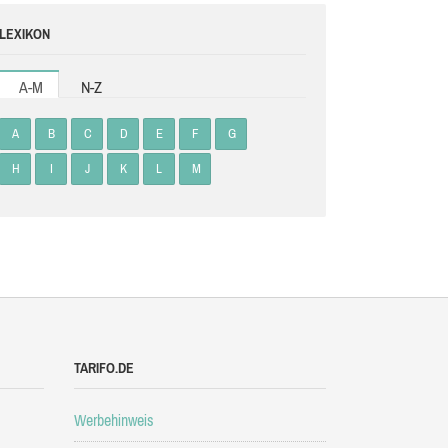
LEXIKON
A-M
N-Z
A
B
C
D
E
F
G
H
I
J
K
L
M
TARIFO.DE
Werbehinweis