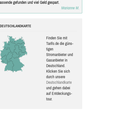
assende gefunden und viel Geld gespart.
Marianne M.
DEUTSCHLANDKARTE
Finden Sie mit
Tarifo.de die güns­
ti­gen
Stromanbieter und
Gasanbieter in
Deutschland.
Klicken Sie sich
durch unsere
Deutsch­land­karte
und gehen dabei
auf Ent­de­ckungs­
tour.