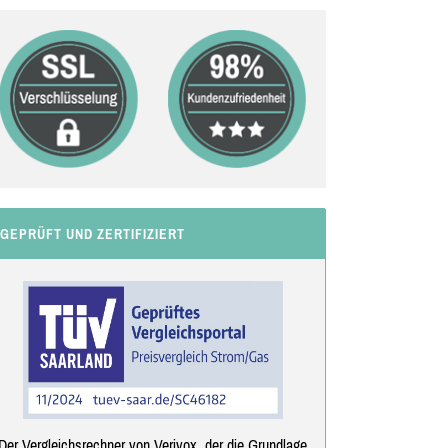
GEPRÜFT UND ZERTIFIZIERT
Der Vergleichsrechner von Verivox, der die Grundlage