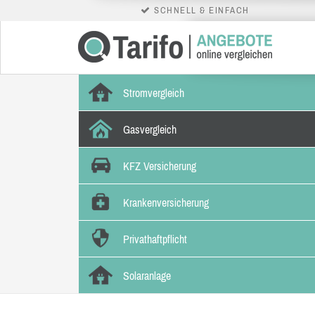
SCHNELL & EINFACH
Stromvergleich
Gasvergleich
KFZ Versicherung
Krankenversicherung
Privathaftpflicht
Solaranlage