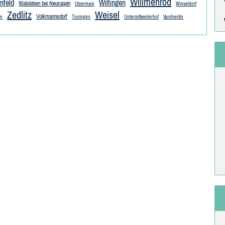
Willmenrod
nfeld
Wiltingen
Walsleben bei Neuruppin
Utzenhain
Winseldorf
Zedlitz
Weisel
Volkmannsdorf
en
Tuningen
Untermittweilerhof
Varchentin