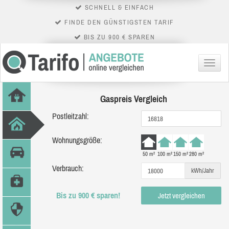
SCHNELL & EINFACH
FINDE DEN GÜNSTIGSTEN TARIF
BIS ZU 900 € SPAREN
Menü
Gaspreis Vergleich
Postleitzahl:
Wohnungsgröße:
50 m²
100 m²
150 m²
280 m²
Verbrauch:
kWh/Jahr
Bis zu 900 € sparen!
Jetzt vergleichen