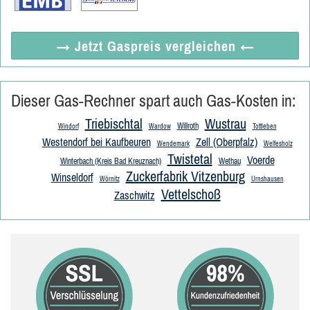
→ Jetzt
Gaspreis vergleichen
←
Dieser Gas-Rechner spart auch Gas-Kosten in:
Triebischtal
Wustrau
Willroth
Windorf
Wardow
Tottleben
Westendorf bei Kaufbeuren
Zell (Oberpfalz)
Wendemark
Welfesholz
Twistetal
Voerde
Winterbach (Kreis Bad Kreuznach)
Wethau
Zuckerfabrik Vitzenburg
Winseldorf
Wörnitz
Urnshausen
Vettelschoß
Zaschwitz