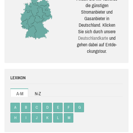
die güns­ti­gen
Stromanbieter und
Gasanbieter in
Deutschland. Klicken
Sie sich durch unsere
Deutsch­land­karte
und
gehen dabei auf Ent­de­
ckungs­tour.
LEXIKON
A-M
N-Z
A
B
C
D
E
F
G
H
I
J
K
L
M