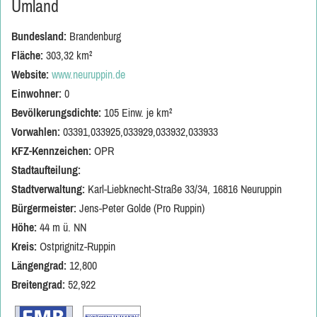
Umland
Bundesland:
Brandenburg
Fläche:
303,32 km²
Website:
www.neuruppin.de
Einwohner:
0
Bevölkerungsdichte:
105 Einw. je km²
Vorwahlen:
03391,033925,033929,033932,033933
KFZ-Kennzeichen:
OPR
Stadtaufteilung:
Stadtverwaltung:
Karl-Liebknecht-Straße 33/34, 16816 Neuruppin
Bürgermeister:
Jens-Peter Golde (Pro Ruppin)
Höhe:
44 m ü. NN
Kreis:
Ostprignitz-Ruppin
Längengrad:
12,800
Breitengrad:
52,922