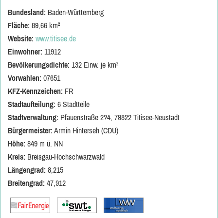
Bundesland:
Baden-Württemberg
Fläche:
89,66 km²
Website:
www.titisee.de
Einwohner:
11912
Bevölkerungsdichte:
132 Einw. je km²
Vorwahlen:
07651
KFZ-Kennzeichen:
FR
Stadtaufteilung:
6 Stadtteile
Stadtverwaltung:
Pfauenstraße 2?4, 79822 Titisee-Neustadt
Bürgermeister:
Armin Hinterseh (CDU)
Höhe:
849 m ü. NN
Kreis:
Breisgau-Hochschwarzwald
Längengrad:
8,215
Breitengrad:
47,912