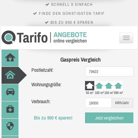
SCHNELL & EINFACH
FINDE DEN GÜNSTIGSTEN TARIF
BIS ZU 900 € SPAREN
Menü
Gaspreis Vergleich
Postleitzahl:
Wohnungsgröße:
50 m²
100 m²
150 m²
280 m²
Verbrauch:
kWh/Jahr
Bis zu 900 € sparen!
Jetzt vergleichen