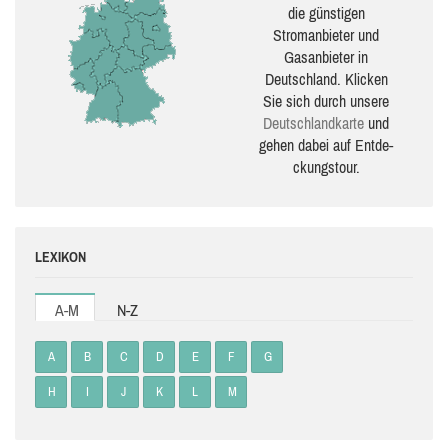
die güns­ti­gen
Stromanbieter und
Gasanbieter in
Deutschland. Klicken
Sie sich durch unsere
Deutsch­land­karte
und
gehen dabei auf Ent­de­
ckungs­tour.
LEXIKON
A-M
N-Z
A
B
C
D
E
F
G
H
I
J
K
L
M