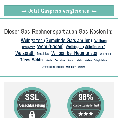
→ Jetzt
Gaspreis vergleichen
←
Dieser Gas-Rechner spart auch Gas-Kosten in:
Weingarten (Gemeinde Gars am Inn)
Wulfsen
Wehr (Baden)
Wettringen (Mittelfranken)
Unterpörlitz
Watzerath
Winsen bei Neumünster
Trebbichau
Wenzendorf
Tüzen
Wahlitz
Zermützel
Waal
Velten
Werle
Uelsby
Trippigleben
Ummendorf (Börde)
Wirsberg
Wittlich